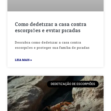
Como dedetizar a casa contra
escorpiões e evitar picadas
Descubra como dedetizar a casa contra
escorpiões e proteger sua família de picadas
LEIA MAIS »
DEDETIZAÇÃO DE ESCORPIÕES