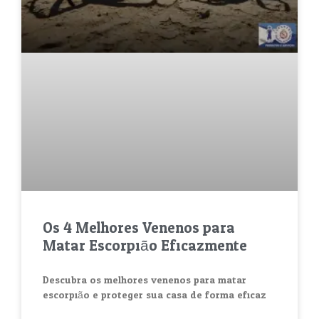
Os 4 Melhores Venenos para
Matar Escorpião Eficazmente
Descubra os melhores venenos para matar
escorpião e proteger sua casa de forma eficaz.