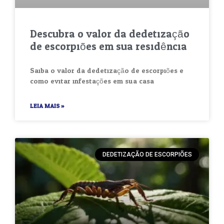
Descubra o valor da dedetização
de escorpiões em sua residência
Saiba o valor da dedetização de escorpiões e
como evitar infestações em sua casa
LEIA MAIS »
DEDETIZAÇÃO DE ESCORPIÕES