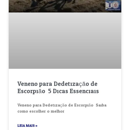
Veneno para Dedetização de
Escorpião: 5 Dicas Essenciais
Veneno para Dedetização de Escorpião: Saiba
como escolher o melhor.
LEIA MAIS »