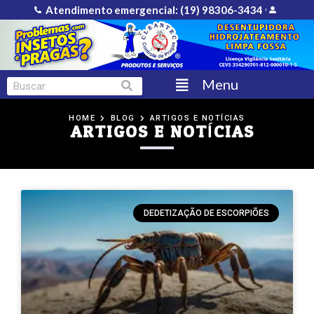
Atendimento emergencial: ‪(19) 98306-3434
Menu
HOME
BLOG
ARTIGOS E NOTÍCIAS
ARTIGOS E NOTÍCIAS
DEDETIZAÇÃO DE ESCORPIÕES