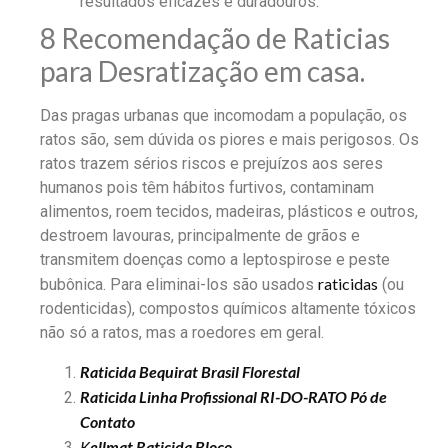
resultados eficazes e duradouros.
8 Recomendação de Raticias
para Desratização em casa.
Das pragas urbanas que incomodam a população, os
ratos são, sem dúvida os piores e mais perigosos. Os
ratos trazem sérios riscos e prejuízos aos seres
humanos pois têm hábitos furtivos, contaminam
alimentos, roem tecidos, madeiras, plásticos e outros,
destroem lavouras, principalmente de grãos e
transmitem doenças como a leptospirose e peste
raticidas
bubônica. Para eliminai-los são usados
(ou
rodenticidas), compostos químicos altamente tóxicos
não só a ratos, mas a roedores em geral.
Raticida Bequirat Brasil Florestal
Raticida Linha Profissional RI-DO-RATO Pó de
Contato
K
ellmat Raticida Bloco